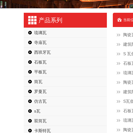
产品系列
当前位
琉璃瓦
陶瓷
寺庙瓦
建筑
西班牙瓦
S 
石板瓦
石板
平板瓦
琉璃
筒瓦
陶瓷
罗曼瓦
建筑
仿古瓦
S瓦
石板
s瓦
琉璃
双筒瓦
陶瓷
卡斯特瓦