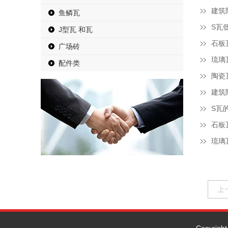
建筑
鱼鳞瓦
S瓦
J型瓦 和瓦
石板
广场砖
琉璃
配件类
陶瓷
建筑
S瓦
石板
琉璃
上