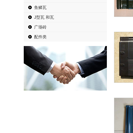
鱼鳞瓦
J型瓦 和瓦
广场砖
配件类