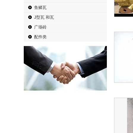
鱼鳞瓦
J型瓦 和瓦
广场砖
配件类