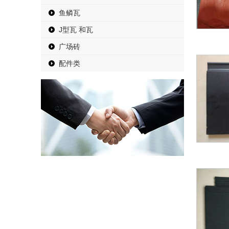
鱼鳞瓦
J型瓦 和瓦
广场砖
配件类