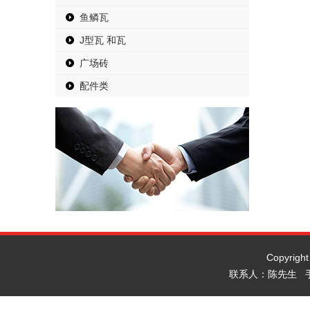
鱼鳞瓦
J型瓦 和瓦
广场砖
配件类
Copyrig
联系人：陈先生 手