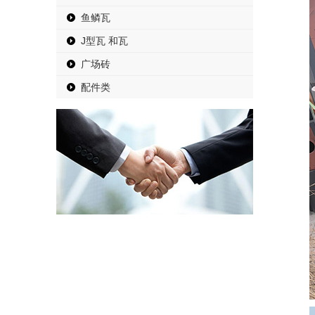
鱼鳞瓦
J型瓦 和瓦
广场砖
配件类