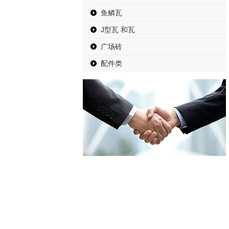
鱼鳞瓦
J型瓦 和瓦
广场砖
配件类