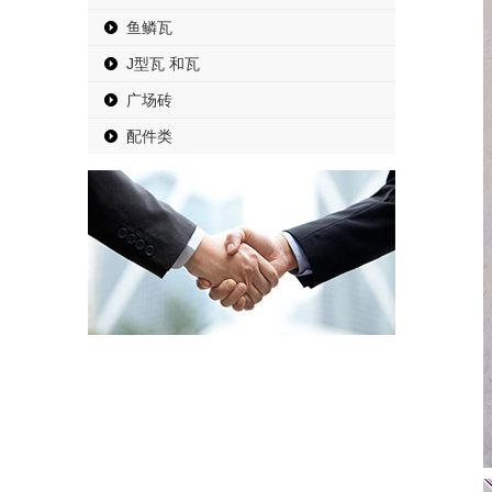
鱼鳞瓦
J型瓦 和瓦
广场砖
配件类