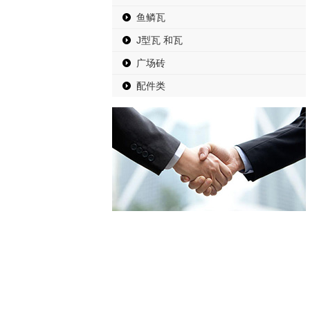
鱼鳞瓦
J型瓦 和瓦
广场砖
配件类