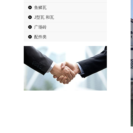
鱼鳞瓦
J型瓦 和瓦
广场砖
配件类