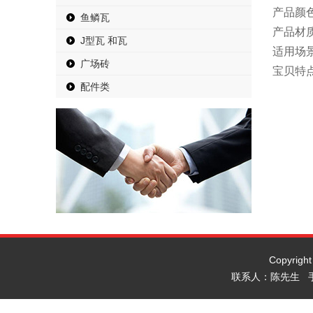
产品颜
鱼鳞瓦
产品材质
J型瓦 和瓦
适用场
广场砖
宝贝特
配件类
Copyrig
联系人：陈先生 手