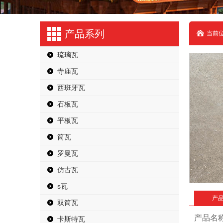
产品系列
当前位
琉璃瓦
寺庙瓦
西班牙瓦
石板瓦
平板瓦
筒瓦
罗曼瓦
仿古瓦
s瓦
产
双筒瓦
产品名
卡斯特瓦